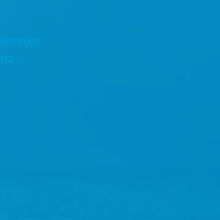
loviajes
rno -