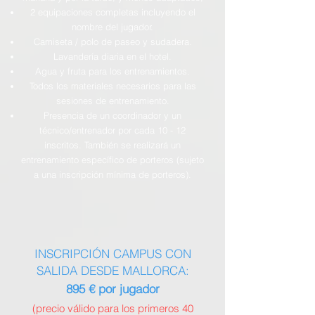
2 equipaciones completas incluyendo el
nombre del jugador.
Camiseta / polo de paseo y sudadera.
Lavandería diaria en el hotel.
Agua y fruta para los entrenamientos.
Todos los materiales necesarios para las
sesiones de entrenamiento.
Presencia de un coordinador y un
técnico/entrenador por cada 10 - 12
inscritos. También se realizará un
entrenamiento específico de porteros (sujeto
a una inscripción mínima de porteros).
INSCRIPCIÓN CAMPUS CON
SALIDA DESDE MALLORCA:
895 € por jugador
(precio válido para los primeros 40