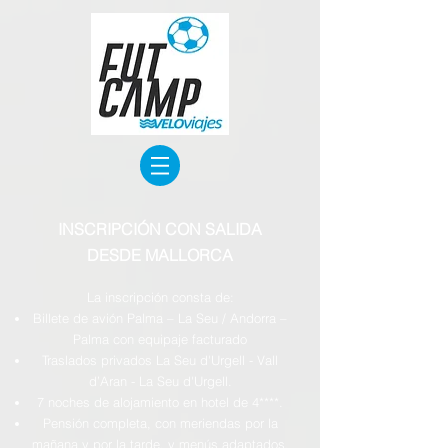
INSCRIPCIÓN CON SALIDA
DESDE MALLORCA
La inscripción consta de:
Billete de avión Palma – La Seu / Andorra –
Palma con equipaje facturado
Traslado
s
privados La Seu d'Urgell - Vall
d’Aran - La Seu d'Urgell.
7 noches de alojamiento en hotel de 4****.
Pensión completa, con meriendas por la
mañana y por la tarde, y menús adaptados,