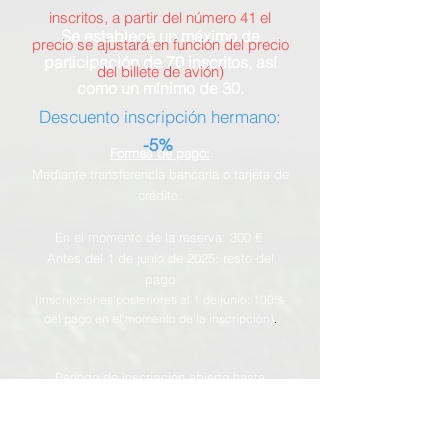
inscritos, a partir del número 4
1 el
Se establece un máximo de
precio se ajustará en función
del precio
participación de 70 inscritos, así
del billete de avión
)
como un mínimo de 30.
Descuento inscripción hermano:
-5%
Formas de pago:
Mediante transferencia bancaria o tarjeta de
crédito
.
En el momento de la reserva: 300 €
Antes del 1 de junio de 2025
: resto del
pago
(inscripciones posteriores al 1 de junio: 100%
del pago en el momento de la inscripción)
.
Periodo de inscripción abierto hasta
completar la inscripción máxima o
has
t
a
el
8 de junio de 2.025
.
Para formalizar la
inscripción se deberá cumplimentar el