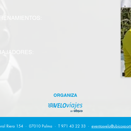
RENAMIENTOS:
BAJADORES:
ORGANIZA
ral Riera 154 · 07010 Palma · T 971 43 22 33 ·
eventosvelo@ubicosport