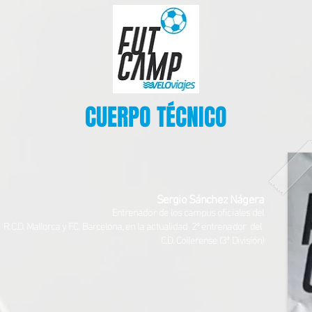
CUERPO TÉCNICO
Sergio Sánchez Nágera
Entrenador de los campus oficiales del
R.C.D. Mallorca y F.C. Barcelona, en la actualidad 2º entrenador del
C.D. Collerense (3ª División)